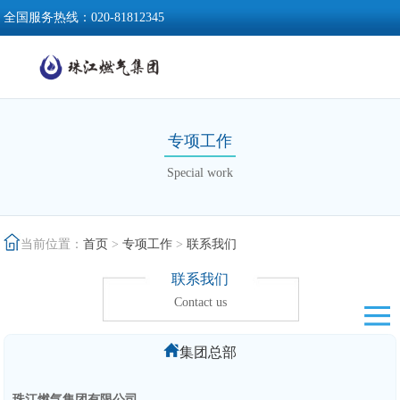
全国服务热线：
020-81812345
专项工作
Special work
当前位置：
首页
>
专项工作
>
联系我们
联系我们
Contact us
集团总部
珠江燃气集团有限公司