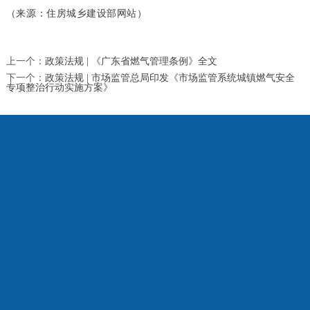
（来源：住房城乡建设部网站）
上一个：
政策法规 | 《广东省燃气管理条例》全文
下一个：
政策法规 | 市场监管总局印发《市场监管系统城镇燃气安全
专项整治行动实施方案》
关于珠江燃气
新闻中心
经营发展
集团简介
珠燃动态
社会责任
领导致辞
行业资讯
科技创新
组织架构
政策法规
主营业务
荣誉资质
项目建设
发展历程
集团成员