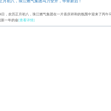
 | 正月初八，珠江燃气集团马力全开，华章新启！
24日，农历正月初八，珠江燃气集团在一片喜庆祥和的氛围中迎来了丙午马
启新一年的奋
[查看详情]
启新程 | 珠江燃气集团开展2026年新春团年饭活动，共赴马年新
[查看详情]
防线 | 珠江燃气集团召开2026年春节前安全培训会议