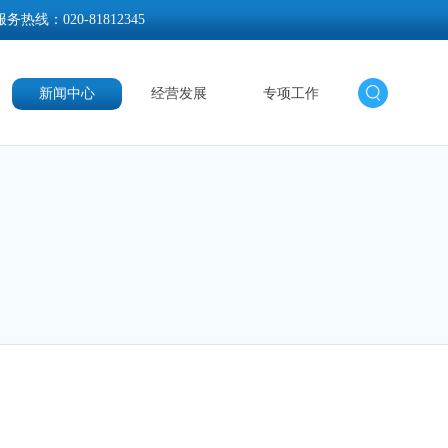
服务热线：
020-81812345
新闻中心
经营发展
专项工作