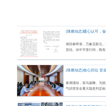
[珠燃动态]暖心认可，
律回春晖渐，万象启新元。
贺信。信中字里行间，既有
[珠燃动态]收心归位 安
春潮涌动，策马扬鞭。为抓
气经营安全重大隐患判定标