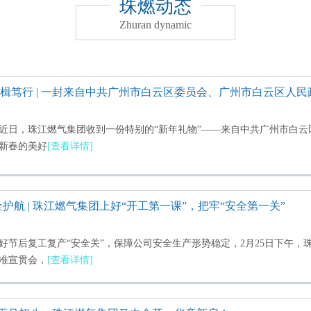
珠燃动态
Zhuran dynamic
奋楫笃行 | 一封来自中共广州市白云区委员会、广州市白云区人
近日，珠江燃气集团收到一份特别的“新年礼物”——来自中共广州市白云区
新春的美好
[查看详情]
全护航 | 珠江燃气集团上好“开工第一课”，把牢“安全第一关”
好节后复工复产“安全关”，保障公司安全生产形势稳定，2月25日下午
准宣贯会，
[查看详情]