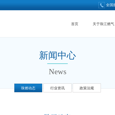
全国
首页
关于珠江燃气
新闻中心
News
珠燃动态
行业资讯
政策法规